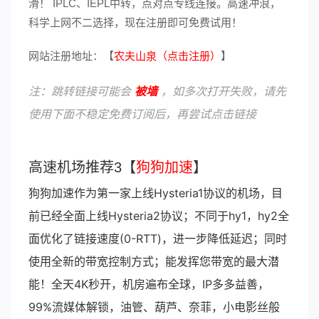
滑！ IPLC、IEPL中转，点对点专线连接。高速冲浪，
科学上网不二选择，现在注册即可免费试用！
网站注册地址：【
农夫山泉（点击注册）
】
注：跳转链接可能会
被墙
，如多次打开失败，请先
使用下面不稳定免费订阅后，再尝试点击链接
高速机场推荐3【
狗狗加速
】
狗狗加速作为第一家上线Hysteria1协议的机场，目
前已经全面上线Hysteria2协议；不同于hy1，hy2全
面优化了链接速度(0-RTT)，进一步降低延迟；同时
使用全新的带宽控制方式；能发挥您带宽的最大潜
能！全天4K秒开，机房遍布全球，IP多多益善，
99%流媒体解锁，油管、葫芦、奈菲，小电影丝般