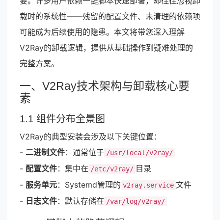
要。许多用户依赖一键脚本快速部署，却往往忽视卸
载时的系统性——残留的配置文件、未清理的依赖项
可能成为后续使用的隐患。本文将带您深入理解
V2Ray的卸载逻辑，提供从基础操作到疑难处理的
完整方案。
一、V2Ray技术架构与卸载核心要
素
1.1 组件分布全景图
V2Ray的典型安装会涉及以下关键位置：
-
二进制文件
：通常位于
/usr/local/v2ray/
-
配置文件
：集中在
目录
/etc/v2ray/
-
服务单元
：Systemd管理的
文件
v2ray.service
-
日志文件
：默认存储在
/var/log/v2ray/