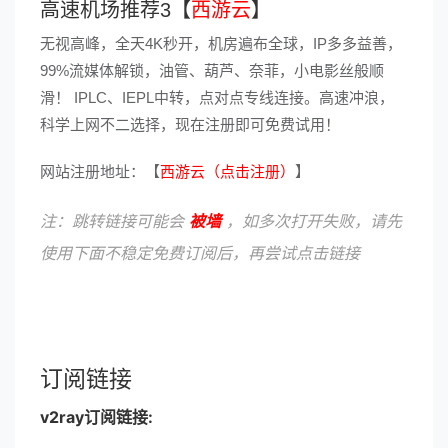
高速机场推荐3【
西游云
】
无视高峰，全天4K秒开，机房遍布全球，IP多多益善，
99%流媒体解锁，油管、葫芦、奈菲，小电影丝般顺
滑！ IPLC、IEPL中转，点对点专线连接。高速冲浪，
科学上网不二选择，现在注册即可免费试用！
网站注册地址：【
西游云（点击注册）
】
注：跳转链接可能会
被墙
，如多次打开失败，请先
使用下面不稳定免费订阅后，再尝试点击链接
订阅链接
v2ray订阅链接: