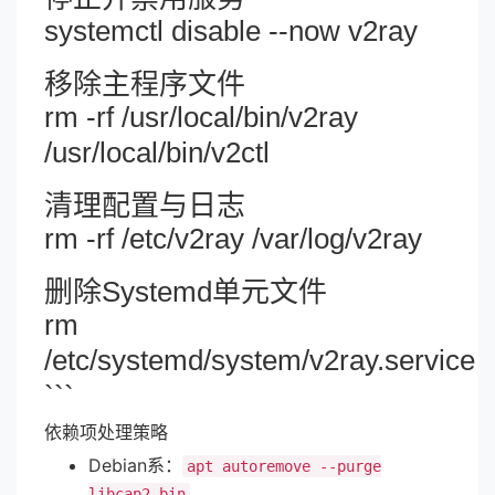
systemctl disable --now v2ray
移除主程序文件
rm -rf /usr/local/bin/v2ray
/usr/local/bin/v2ctl
清理配置与日志
rm -rf /etc/v2ray /var/log/v2ray
删除Systemd单元文件
rm
/etc/systemd/system/v2ray.service
```
依赖项处理策略
Debian系：
apt autoremove --purge
libcap2-bin