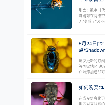
引言：数字时代
浏览都在网络空
无"变成了"必
5月24日|22
点/Shado
这次更新的订
等国家地区,速度
户端添加后即
如何购买C
在当今信息化
地区对互联网