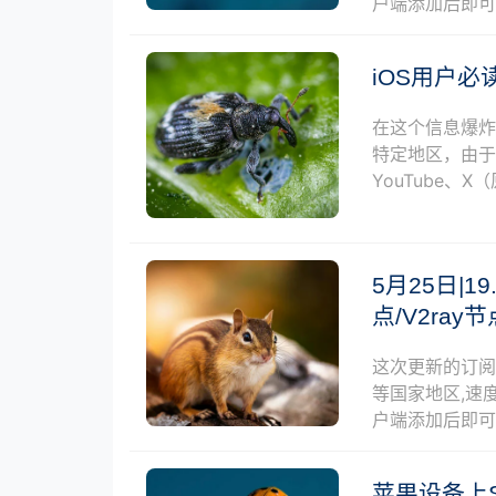
户端添加后即
iOS用户
在这个信息爆
特定地区，由于政
YouTube、X（
5月25日|19
点/V2ra
这次更新的订
等国家地区,速度
户端添加后即
苹果设备上S