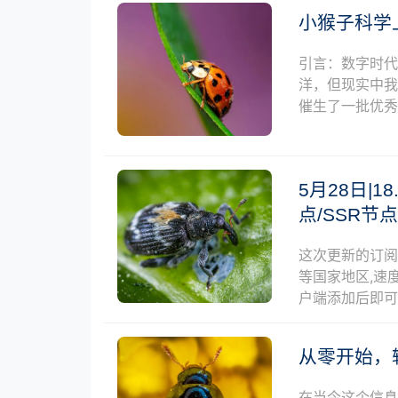
小猴子科学
引言：数字时代
洋，但现实中我
催生了一批优秀
5月28日|18
点/SSR节
这次更新的订
等国家地区,速度
户端添加后即
从零开始，
在当今这个信