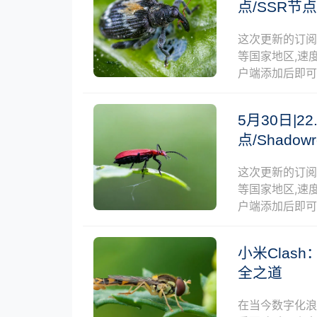
点/SSR节
这次更新的订
等国家地区,速度
户端添加后即
5月30日|22
点/Shado
这次更新的订
等国家地区,速度
户端添加后即
小米Cla
全之道
在当今数字化