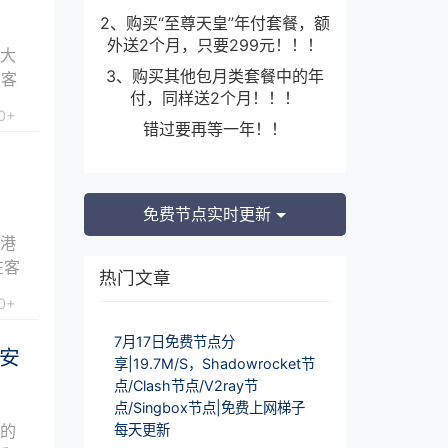
2、购买“至尊天皇”年付套餐，额
外送2个月，只要299元！！！
拿大
3、购买其他包月类套餐中的年
在客
付，同样送2个月！！！
0+
错过要再等一年！！
免费节点实时更新
香港
在客
热门文章
0+
7月17日免费节点分
与安
享|19.7M/S，Shadowrocket节
点/Clash节点/V2ray节
点/Singbox节点|免费上网梯子
源的
每天更新