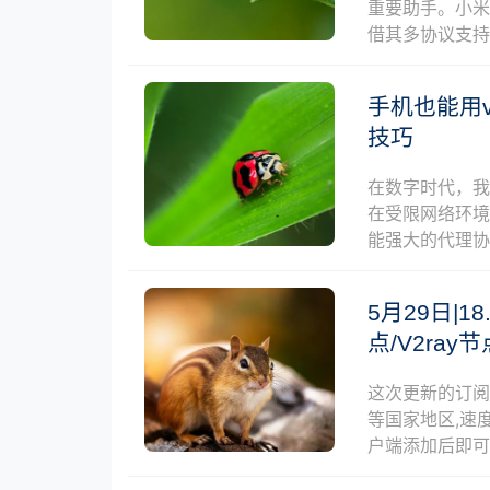
重要助手。小米
借其多协议支
手机也能用
技巧
在数字时代，
在受限网络环
能强大的代理协
5月29日|18
点/V2ra
这次更新的订
等国家地区,速度
户端添加后即