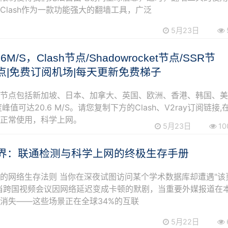
Clash作为一款功能强大的翻墙工具，广泛
5月23日
.6M/S，Clash节点/Shadowrocket节点/SSR节
y节点|免费订阅机场|每天更新免费梯子
阅节点包括新加坡、日本、加拿大、英国、欧洲、香港、韩国、
峰值可达20.6 M/S。请您复制下方的Clash、V2ray订阅链接,
可正常使用，科学上网。
5月23日
10
界：联通检测与科学上网的终极生存手册
的网络生存法则 当你在深夜试图访问某个学术数据库却遭遇"该
当跨国视频会议因网络延迟变成卡顿的默剧，当重要外媒报道在
消失——这些场景正在全球34%的互联
5月22日