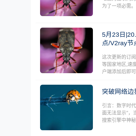
为了一项必需。
5月23日|20
点/V2ra
这次更新的订
等国家地区,速度
户端添加后即
突破网络边
引言：数字时代
面无法显示"，
搜索引擎中神秘