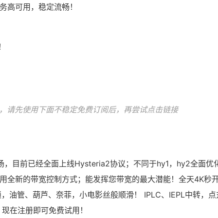
AI服务高可用，稳定流畅！
！
！
！
，请先使用下面不稳定免费订阅后，再尝试点击链接
场，目前已经全面上线Hysteria2协议；不同于hy1，hy2全面优
时使用全新的带宽控制方式；能发挥您带宽的最大潜能！全天4K秒
，油管、葫芦、奈菲，小电影丝般顺滑！ IPLC、IEPL中转，点
，现在注册即可免费试用！