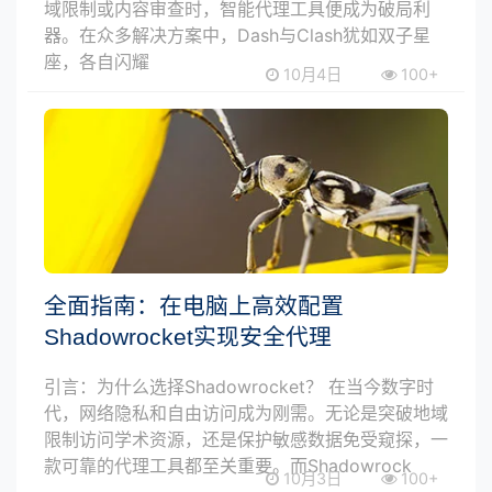
域限制或内容审查时，智能代理工具便成为破局利
器。在众多解决方案中，Dash与Clash犹如双子星
座，各自闪耀
10月4日
100+
全面指南：在电脑上高效配置
Shadowrocket实现安全代理
引言：为什么选择Shadowrocket？ 在当今数字时
代，网络隐私和自由访问成为刚需。无论是突破地域
限制访问学术资源，还是保护敏感数据免受窥探，一
款可靠的代理工具都至关重要。而Shadowrock
10月3日
100+