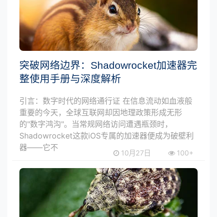
突破网络边界：Shadowrocket加速器完
整使用手册与深度解析
引言：数字时代的网络通行证 在信息流动如血液般
重要的今天，全球互联网却因地理政策形成无形
的"数字鸿沟"。当常规网络访问遭遇瓶颈时，
Shadowrocket这款iOS专属的加速器便成为破壁利
器——它不
10月27日
100+