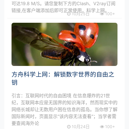
可达19.8 M/S。请您复制下方的Clash、V2ray订阅
链接,在客户端添加后即可正常使用，科学上网。
10月25日
100+
方舟科学上网：解锁数字世界的自由之
钥
引言：互联网时代的自由困境 在信息爆炸的21世
纪，互联网本应是无国界的知识海洋，然而现实中的
网络长城却让无数用户困在信息的孤岛。当你想了解
国际新闻时，页面显示"该内容无法查看"；当学者需
要查阅海外论
10月24日
100+