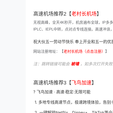
高速机场推荐2【
老村长机场
】
无视高峰，全天4K秒开，机房遍布全球，IP多
IPLC、IEPL中转，点对点专线连接。高速
祝大伙五一劳动节快乐 奉上开业和五一的优惠券 三
网站注册地址：【
老村长机场（点击注册）
】
注：跳转链接可能会
被墙
，如多次打开失败
高速机场推荐3【
飞鸟加速
】
? 飞鸟加速 · 高速·稳定·无限可能
1. 多地专线高速节点，极速跨境体验，告别
2. 一键解锁Netflix、Disney+、Tik