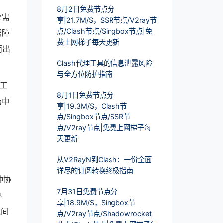
8月2日免费节点分
业需
享|21.7M/S，SSR节点/V2ray节
点/Clash节点/Singbox节点|免
著障
费上网梯子每天更新
而出
Clash代理工具的信息泄露风险
与全方位防护指南
由工
8月1日免费节点分
场中
享|19.3M/S，Clash节
点/Singbox节点/SSR节
点/V2ray节点|免费上网梯子每
天更新
从V2RayN到Clash：一份全面
详尽的订阅转换终极指南
种协
7月31日免费节点分
协
享|18.9M/S，Singbox节
之间
点/V2ray节点/Shadowrocket