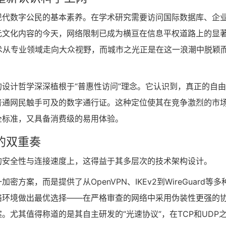
现代数字公民的基本素养。在学术研究需要访问国际数据库、企
元文化内容的今天，网络限制已成为横亘在信息平权道路上的显
术从专业领域走向大众视野，而城市之光正是在这一浪潮中脱颖
设计哲学深深植根于“普惠性访问”理念。它认识到，真正的自
普通网民触手可及的数字通行证。这种定位使其在竞争激烈的市
全标准，又具备消费级的易用体验。
的双重奏
的安全性与连接速度上，这得益于其多层次的技术架构设计。
方案，而是提供了从OpenVPN、IKEv2到WireGuard等多
络环境做出最优选择——在严格审查的网络中采用伪装性更强的
尤其值得称道的是其自主研发的“光速协议”，在TCP和UDP