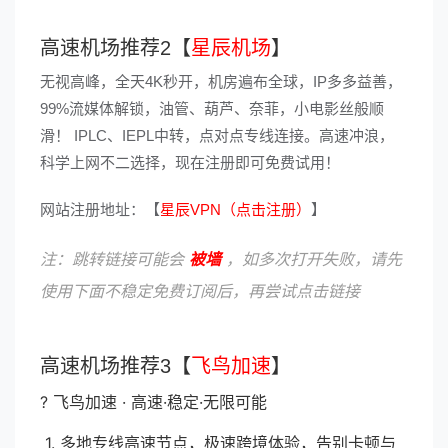
高速机场推荐2【
星辰机场
】
无视高峰，全天4K秒开，机房遍布全球，IP多多益善，
99%流媒体解锁，油管、葫芦、奈菲，小电影丝般顺
滑！ IPLC、IEPL中转，点对点专线连接。高速冲浪，
科学上网不二选择，现在注册即可免费试用！
网站注册地址：【
星辰VPN（点击注册）
】
注：跳转链接可能会
被墙
，如多次打开失败，请先
使用下面不稳定免费订阅后，再尝试点击链接
高速机场推荐3【
飞鸟加速
】
? 飞鸟加速 · 高速·稳定·无限可能
1. 多地专线高速节点，极速跨境体验，告别卡顿与