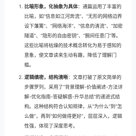
比喻形象，化抽象为具体
：通篇运用了丰富的
比喻，如“信息如江河奔流”、“无形的网络边界
设下藩篱”、“网络海洋”、“信息的清流”、“加密
隧道”、“隐形的自由密钥”、“腕间任意门”等。
这些比喻将枯燥的技术概念转化为易于感知的
意象，使文章读来生动有趣，降低了理解门
槛。
逻辑缜密，结构清晰
：文章打破了原文简单的
步骤罗列，采用了“背景理解-价值阐述-方法详
解-优化指南-答疑解惑-升华总结”的递进式结
构。这种结构符合认知规律，从“为什么”到“怎
么做”，再到“如何做得更好”，层层深入，逻辑
性强，体现了深度思考。