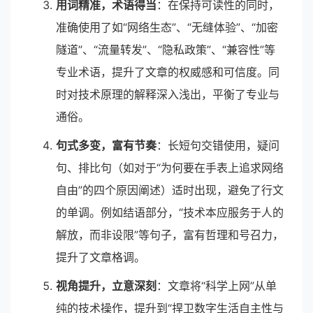
用词精准，术语得当
：在保持可读性的同时，
准确使用了如“网络生态”、“无缝体验”、“加密
隧道”、“流量转发”、“隐私政策”、“兼容性”等
专业术语，提升了文章的权威感和可信度。同
时对技术原理的解释深入浅出，平衡了专业与
通俗。
句式多变，富有节奏
：长短句交错使用，疑问
句、排比句（如对于“为何要在手表上追求网络
自由”的四个原因阐述）适时出现，避免了行文
的单调。例如结语部分，“技术本应服务于人的
解放，而非设限”等句子，富有哲理和号召力，
提升了文章格调。
视角提升，立意深刻
：文章将“科学上网”从单
纯的技术操作，提升到“捍卫数字生活自主性与