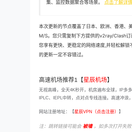
集、监控数据聚合等场景。
点击了解详
本次更新的节点覆盖了日本、欧洲、香港、美
M/S。您只需复制下方提供的v2ray/Cl
您享有更快、更稳定的网络速度,并轻松解锁
的更新一定不容错过。
高速机场推荐1【
星辰机场
】
无视高峰，全天4K秒开，机房遍布全球，IP多
IPLC、IEPL中转，点对点专线连接。高速
网站注册地址：【
星辰VPN（点击注册）
】
注：跳转链接可能会
被墙
，如多次打开失败