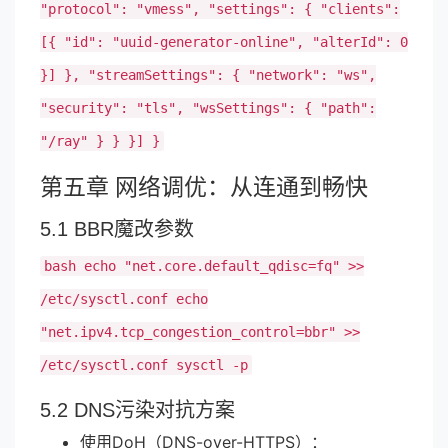
"protocol": "vmess", "settings": { "clients":
[{ "id": "uuid-generator-online", "alterId": 0
}] }, "streamSettings": { "network": "ws",
"security": "tls", "wsSettings": { "path":
"/ray" } } }] }
第五章 网络调优：从连通到畅快
5.1 BBR魔改参数
bash echo "net.core.default_qdisc=fq" >>
/etc/sysctl.conf echo
"net.ipv4.tcp_congestion_control=bbr" >>
/etc/sysctl.conf sysctl -p
5.2 DNS污染对抗方案
使用DoH（DNS-over-HTTPS）：